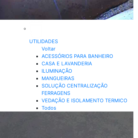
UTILIDADES
Voltar
ACESSÓRIOS PARA BANHEIRO
CASA E LAVANDERIA
ILUMINAÇÃO
MANGUEIRAS
SOLUÇÃO CENTRALIZAÇÃO
FERRAGENS
VEDAÇÃO E ISOLAMENTO TERMICO
Todos