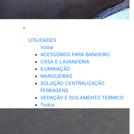
UTILIDADES
Voltar
ACESSÓRIOS PARA BANHEIRO
CASA E LAVANDERIA
ILUMINAÇÃO
MANGUEIRAS
SOLUÇÃO CENTRALIZAÇÃO
FERRAGENS
VEDAÇÃO E ISOLAMENTO TERMICO
Todos