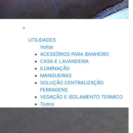
UTILIDADES
Voltar
ACESSÓRIOS PARA BANHEIRO
CASA E LAVANDERIA
ILUMINAÇÃO
MANGUEIRAS
SOLUÇÃO CENTRALIZAÇÃO
FERRAGENS
VEDAÇÃO E ISOLAMENTO TERMICO
Todos