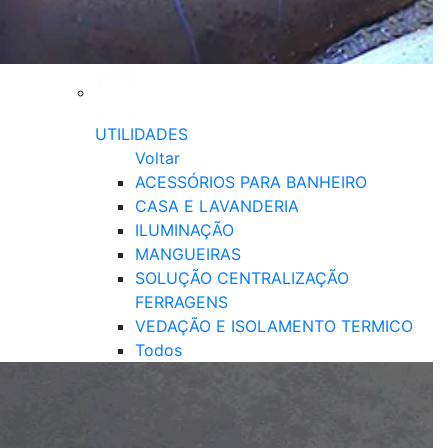
UTILIDADES
Voltar
ACESSÓRIOS PARA BANHEIRO
CASA E LAVANDERIA
ILUMINAÇÃO
MANGUEIRAS
SOLUÇÃO CENTRALIZAÇÃO
FERRAGENS
VEDAÇÃO E ISOLAMENTO TERMICO
Todos