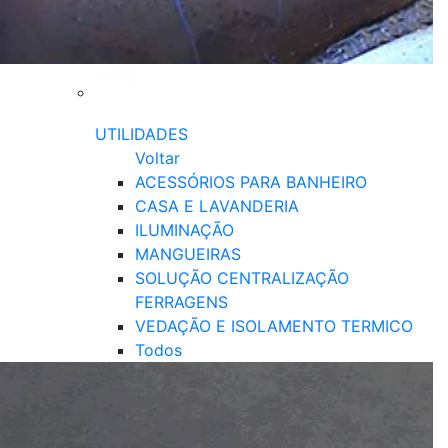
UTILIDADES
Voltar
ACESSÓRIOS PARA BANHEIRO
CASA E LAVANDERIA
ILUMINAÇÃO
MANGUEIRAS
SOLUÇÃO CENTRALIZAÇÃO
FERRAGENS
VEDAÇÃO E ISOLAMENTO TERMICO
Todos