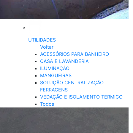
UTILIDADES
Voltar
ACESSÓRIOS PARA BANHEIRO
CASA E LAVANDERIA
ILUMINAÇÃO
MANGUEIRAS
SOLUÇÃO CENTRALIZAÇÃO
FERRAGENS
VEDAÇÃO E ISOLAMENTO TERMICO
Todos